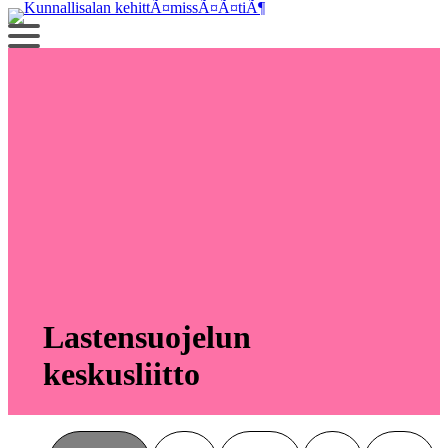
Siirry
sisältöön
Lastensuojelun
keskusliitto