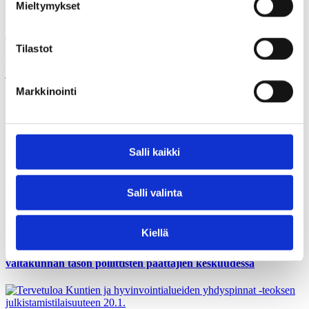
Mieltymykset
Joka kymmenes pitää viranomaisen lahjontaa hyväksyttävänä
joissakin tilanteissa
Tilastot
Markkinointi
15.01.2026
Uutiset
Julkishallinnon tilintarkastusmarkkinoiden kehittämisessä
ollaan jääty puolitiehen
Salli kaikki
Salli valinta
10.01.2026
Gallupit
Kiellä
Joka toinen uskoo korruption olevan ainakin melko yleistä
valtakunnan tason poliittisten päättäjien keskuudessa