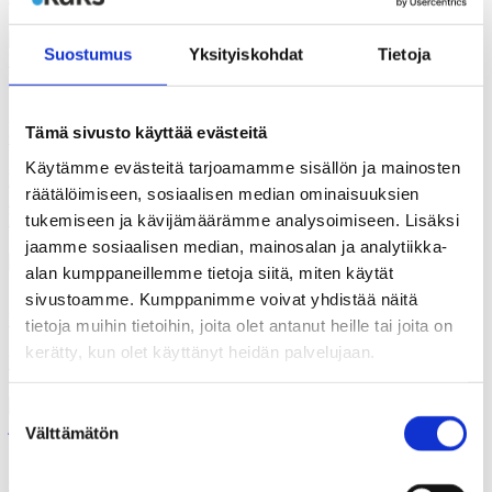
Suostumus
Yksityiskohdat
Tietoja
24.01.2026
Tämä sivusto käyttää evästeitä
Gallupit
Käytämme evästeitä tarjoamamme sisällön ja mainosten
EU:lla, suuryrityksillä ja maan hallituksella on monien mielestä
räätälöimiseen, sosiaalisen median ominaisuuksien
liikaa vaikutusvaltaa talous- ja työllisyysasioissa. Omassa
kotikunnassa kenelläkään ei ajatella olevan liikaa valtaa.
tukemiseen ja kävijämäärämme analysoimiseen. Lisäksi
jaamme sosiaalisen median, mainosalan ja analytiikka-
alan kumppaneillemme tietoja siitä, miten käytät
sivustoamme. Kumppanimme voivat yhdistää näitä
19.01.2026
Uutiset
tietoja muihin tietoihin, joita olet antanut heille tai joita on
kerätty, kun olet käyttänyt heidän palvelujaan.
Vuoden 2026 Raikkaita suuntia -festivaali on täällä
Suostumuksen
Välttämätön
valinta
17.01.2026
Gallupit