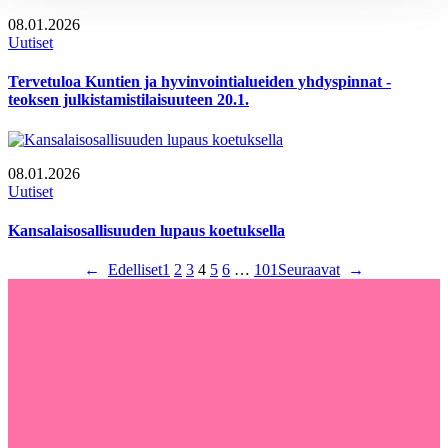
08.01.2026
Uutiset
Tervetuloa Kuntien ja hyvinvointialueiden yhdyspinnat -
teoksen julkistamistilaisuuteen 20.1.
08.01.2026
Uutiset
Kansalaisosallisuuden lupaus koetuksella
←
Edelliset
1
2
3
4
5
6
…
101
Seuraavat
→