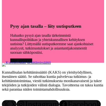
Pysy ajan tasalla – liity uutisputkeen
Haluatko pysyä ajan tasalla tärkeimmistä
kunnallispolitiikan ja yhteiskunnallisen kehityksen
uutisista? Liittymällä uutisputkeemme saat ajankohtaiset
analyysit, tutkimustulokset ja asiantuntijakommentit
suoraan sähköpostiisi.
Tilaa uutiskirje
Kunnallisalan kehittämissäätiö (KAKS) on yleishyödyllinen,
itsenäinen säätiö. Se rahoittaa kuntia palvelevaa tutkimus- ja
kehittämistoimintaa, viestii tutkimuksesta monikanavaisesti ja tukee
tekijöiden ja tutkijoiden välistä dialogia. Tavoitteena on tukea kuntia
sekä parantaa niiden toimintamahdollisuuksia.
X
Instagram
Facebook