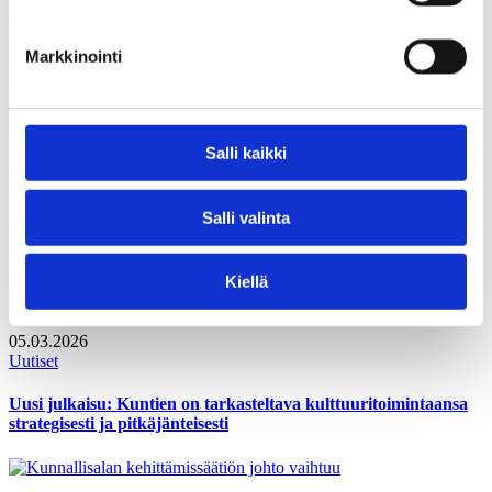
Polemiikki-lehti
Markkinointi
Valtionosuusuudistuksen kaatuminen syventää kuntien
vastakkainasettelua
Salli kaikki
17.03.2026
Tiedotteet
Salli valinta
KAKSin uusi puheenjohtajisto ja hallituksen jäsenet
esittäytyvät
Kiellä
05.03.2026
Uutiset
Uusi julkaisu: Kuntien on tarkasteltava kulttuuritoimintaansa
strategisesti ja pitkäjänteisesti