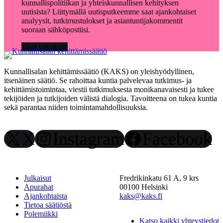
kunnallispolitiikan ja yhteiskunnallisen kehityksen
uutisista? Liittymällä uutisputkeemme saat ajankohtaiset
analyysit, tutkimustulokset ja asiantuntijakommentit
suoraan sähköpostiisi.
Tilaa uutiskirje
Kunnallisalan kehittämissäätiö (KAKS) on yleishyödyllinen,
itsenäinen säätiö. Se rahoittaa kuntia palvelevaa tutkimus- ja
kehittämistoimintaa, viestii tutkimuksesta monikanavaisesti ja tukee
tekijöiden ja tutkijoiden välistä dialogia. Tavoitteena on tukea kuntia
sekä parantaa niiden toimintamahdollisuuksia.
X
Instagram
Facebook
Julkaisut
Fredrikinkatu 61 A, 9 krs
Apurahat
00100 Helsinki
Ajankohtaista
kaks@kaks.fi
Tietoa säätiöstä
Polemiikki
Katso kaikki yhteystiedot