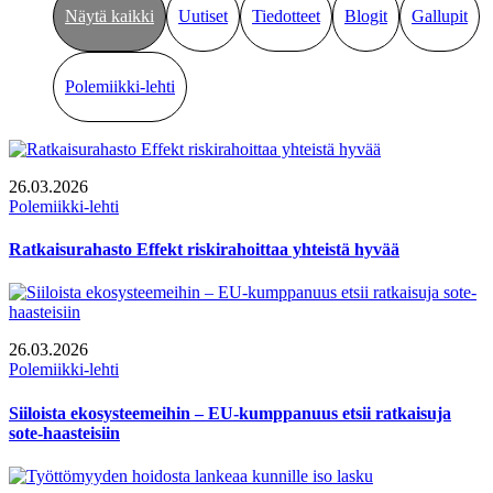
Näytä kaikki
Uutiset
Tiedotteet
Blogit
Gallupit
Polemiikki-lehti
26.03.2026
Polemiikki-lehti
Ratkaisurahasto Effekt riskirahoittaa yhteistä hyvää
26.03.2026
Polemiikki-lehti
Siiloista ekosysteemeihin – EU-kumppanuus etsii ratkaisuja
sote-haasteisiin