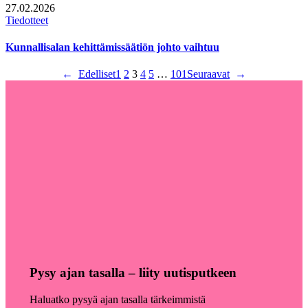
27.02.2026
Tiedotteet
Kunnallisalan kehittämissäätiön johto vaihtuu
←
Edelliset
1
2
3
4
5
…
101
Seuraavat
→
Pysy ajan tasalla – liity uutisputkeen
Haluatko pysyä ajan tasalla tärkeimmistä