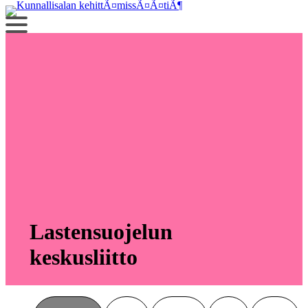
Siirry
sisältöön
Lastensuojelun
keskusliitto