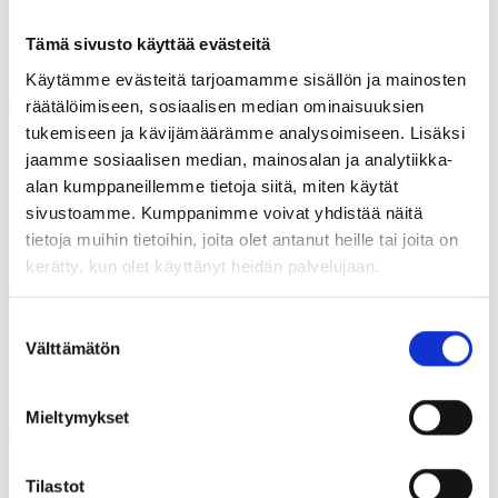
Polemiikki-lehti
Tämä sivusto käyttää evästeitä
Vaalitutkimus kertoo demokratiavajeesta hyvinvointialueilla
Käytämme evästeitä tarjoamamme sisällön ja mainosten
räätälöimiseen, sosiaalisen median ominaisuuksien
tukemiseen ja kävijämäärämme analysoimiseen. Lisäksi
jaamme sosiaalisen median, mainosalan ja analytiikka-
26.03.2026
Polemiikki-lehti
alan kumppaneillemme tietoja siitä, miten käytät
sivustoamme. Kumppanimme voivat yhdistää näitä
Kunnat ja hyvinvointialueet yhdyspinnoilla – miten poistetaan
tietoja muihin tietoihin, joita olet antanut heille tai joita on
rypyt yhteistyöstä?
kerätty, kun olet käyttänyt heidän palvelujaan.
Suostumuksen
26.03.2026
Polemiikki-lehti
Välttämätön
valinta
Hyviä uutisia kunnista
Mieltymykset
Tilastot
26.03.2026