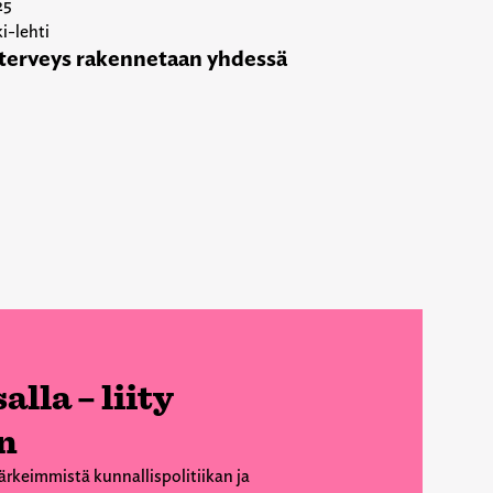
25
i-lehti
terveys rakennetaan yhdessä
alla – liity
n
ärkeimmistä kunnallispolitiikan ja