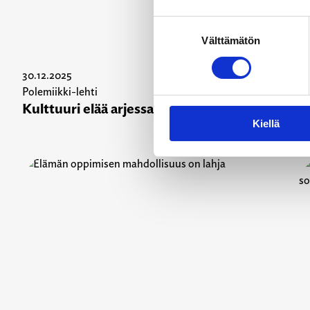
Suostumuksen
Välttämätön
valinta
30.12.2025
30
Polemiikki-lehti
Po
Kulttuuri elää arjessa
O
y
Kiellä