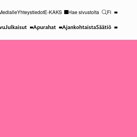
Medialle
Yhteystiedot
E-KAKS
Hae sivustolta
Fi
ivu
Julkaisut
Apurahat
Ajankohtaista
Säätiö