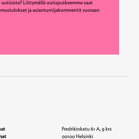
 uutisista? Liittymällä uutisputkeemme saat
kimustulokset ja asiantuntijakommentit suoraan
sut
Fredrikinkatu 61 A, 9 krs
hat
00100 Helsinki