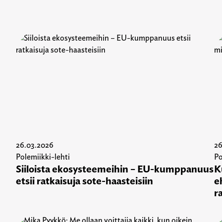
26.03.2026
26
Polemiikki-lehti
Po
Siiloista ekosysteemeihin – EU-kumppanuus
K
etsii ratkaisuja sote-haasteisiin
e
r