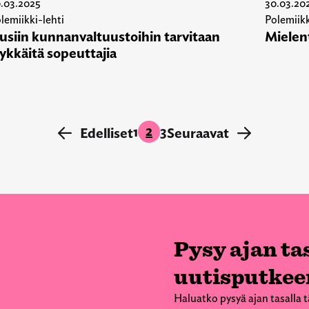
.03.2025
30.03.20
lemiikki-lehti
Polemiikk
usiin kunnanvaltuustoihin tarvitaan
Mielen
lykkäitä sopeuttajia
2
1
3
←
Edelliset
Seuraavat
→
Pysy ajan tas
uutisputkee
Haluatko pysyä ajan tasalla t