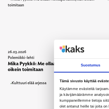
26.03.2026
26
Polemiikki-lehti
Po
Mika Pyykkö: Me ollaan voittajia kaikki, kun
Ei
Suostumus
oikein toimitaan
Tämä sivusto käyttää eväste
Käytämme evästeitä tarjoama
ja kävijämäärämme analysoim
kumppaneillemme tietoja siitä
olet antanut heille tai joita o