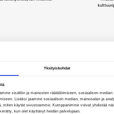
.03.2026
30.12.20
lemiikki-lehti
Polemiikk
 tullut poliisia, tuli virkamies
Mestari
Yksityiskohdat
kulttuu
itä
mme sisällön ja mainosten räätälöimiseen, sosiaalisen median
iseen. Lisäksi jaamme sosiaalisen median, mainosalan ja analy
, miten käytät sivustoamme. Kumppanimme voivat yhdistää näitä t
n kerätty, kun olet käyttänyt heidän palvelujaan.