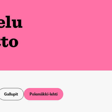
elu
tto
Gallupit
Polemiikki-lehti