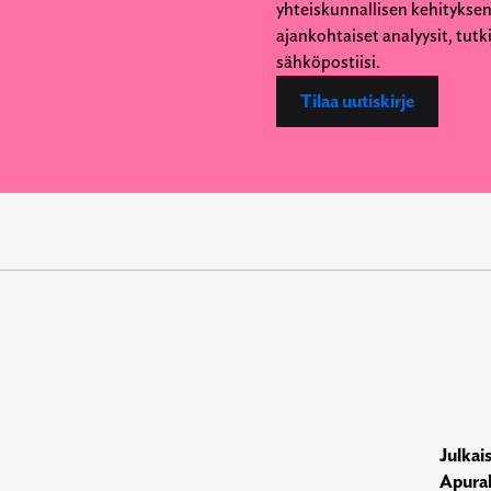
yhteiskunnallisen kehityksen
ajankohtaiset analyysit, tut
sähköpostiisi.
Tilaa uutiskirje
Julkai
Apura