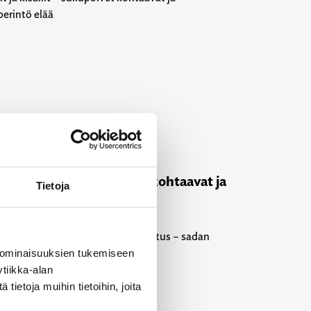
25
i-lehti
t ja kisällit – sukupolvet kohtaavat ja
Tietoja
riperintö elää
 ominaisuuksien tukemiseen
tiikka-alan
ietoja muihin tietoihin, joita