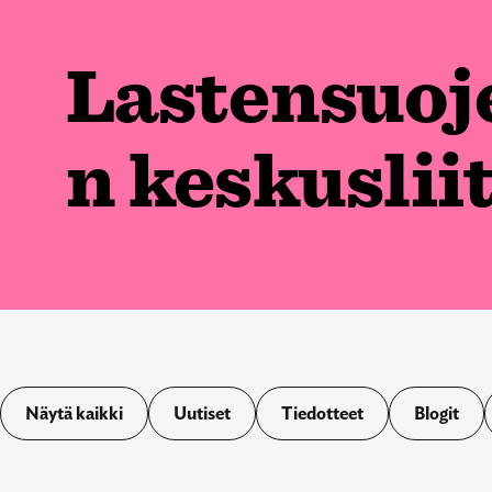
Lastensuoj
n keskuslii
Näytä kaikki
Uutiset
Tiedotteet
Blogit