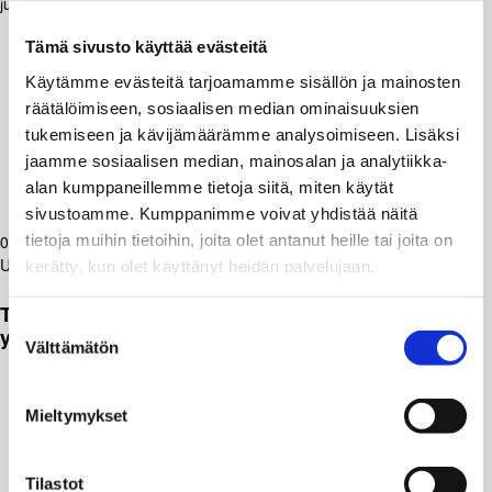
Tämä sivusto käyttää evästeitä
Käytämme evästeitä tarjoamamme sisällön ja mainosten
räätälöimiseen, sosiaalisen median ominaisuuksien
tukemiseen ja kävijämäärämme analysoimiseen. Lisäksi
jaamme sosiaalisen median, mainosalan ja analytiikka-
alan kumppaneillemme tietoja siitä, miten käytät
sivustoamme. Kumppanimme voivat yhdistää näitä
tietoja muihin tietoihin, joita olet antanut heille tai joita on
08.01.2026
Uutiset
kerätty, kun olet käyttänyt heidän palvelujaan.
Tervetuloa Kuntien ja hyvinvointialueiden
Suostumuksen
yhdyspinnat -teoksen julkistamistilaisuuteen 20.1.
Välttämätön
valinta
Mieltymykset
Tilastot