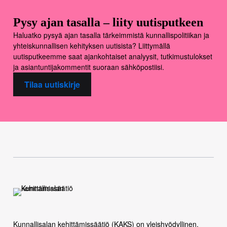
Pysy ajan tasalla – liity uutisputkeen
Haluatko pysyä ajan tasalla tärkeimmistä kunnallispolitiikan ja
yhteiskunnallisen kehityksen uutisista? Liittymällä
uutisputkeemme saat ajankohtaiset analyysit, tutkimustulokset
ja asiantuntijakommentit suoraan sähköpostiisi.
Tilaa uutiskirje
Kunnallisalan kehittämissäätiö (KAKS) on yleishyödyllinen,