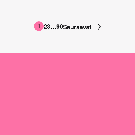
1
2
3
…
90
Seuraavat
→