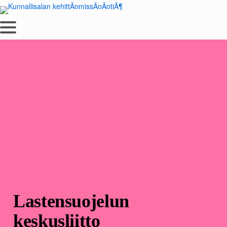
Siirry
sisältöön
Lastensuojelun
keskusliitto