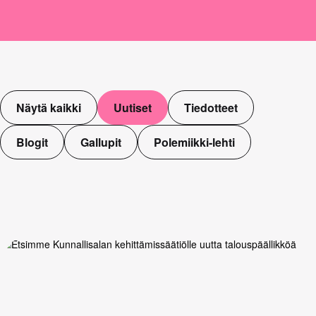
Näytä kaikki
Uutiset
Tiedotteet
Blogit
Gallupit
Polemiikki-lehti