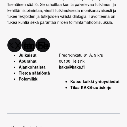
itsenäinen säätiö. Se rahoittaa kuntia palvelevaa tutkimus- ja
kehittämistoimintaa, viestii tutkimuksesta monikanavaisesti ja
tukee tekijöiden ja tutkijoiden välistä dialogia. Tavoitteena on
tukea kuntia sekä parantaa niiden toimintamahdollisuuksia.
X
Instagram
Facebook
Julkaisut
Fredrikinkatu 61 A, 9 krs
Apurahat
00100 Helsinki
Ajankohtaista
kaks@kaks.fi
Tietoa säätiöstä
Polemiikki
Katso kaikki yhteystiedot
Tilaa KAKS-uutiskirje