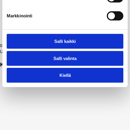
Markkinointi
Salli kaikki
08.01.2026
Uutiset
Salli valinta
Kansalaisosallisuuden lupaus koetuksella
Kiellä