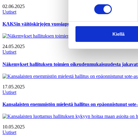
02.06.2025
Uutiset
KAKSin väitöskirjojen vuosiapuraha nousee 25 000 euroon 1.7.2
Kiellä
24.05.2025
Uutiset
Näkemykset hallituksen toimien oikeudenmukaisuudesta jakava
17.05.2025
Uutiset
Kansalaisten enemmistön mielestä hallitus on epäonnistunut sote-
10.05.2025
Uutiset