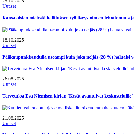
25.10.2025
Uutiset
Kansalaisten mielestä hallituksen työllisyystoimien tehottomuus j
18.10.2025
Uutiset
Pääkaupunkiseudulla useampi kuin joka neljäs (28 %) haluaisi va
26.08.2025
Uutiset
Tervetuloa Esa Niemisen kirjan ’Kesät avautuivat keskusteluille’ j
21.08.2025
Uutiset