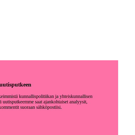
y uutisputkeen
keimmistä kunnallispolitiikan ja yhteiskunnallisen
lä uutisputkeemme saat ajankohtaiset analyysit,
akommentit suoraan sähköpostiisi.