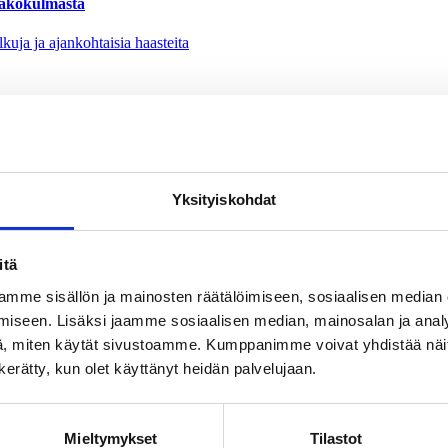
näkökulmasta
lkuja ja ajankohtaisia haasteita
Yksityiskohdat
itä
mme sisällön ja mainosten räätälöimiseen, sosiaalisen median
iseen. Lisäksi jaamme sosiaalisen median, mainosalan ja analy
, miten käytät sivustoamme. Kumppanimme voivat yhdistää näitä t
n kerätty, kun olet käyttänyt heidän palvelujaan.
Mieltymykset
Tilastot