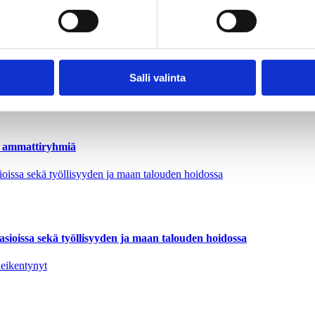
025 alkaen
Salli valinta
t ammattiryhmiä
asioissa sekä työllisyyden ja maan talouden hoidossa