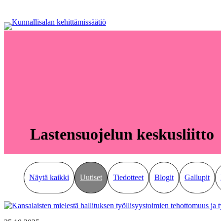
Siirry
sisältöön
Lastensuojelun keskusliitto
Näytä kaikki
Uutiset
Tiedotteet
Blogit
Gallupit