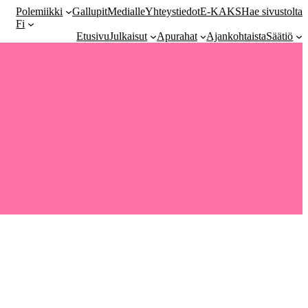
Polemiikki
Gallupit
Medialle
Yhteystiedot
E-KAKS
Hae sivustolta
Fi
Etusivu
Julkaisut
Apurahat
Ajankohtaista
Säätiö