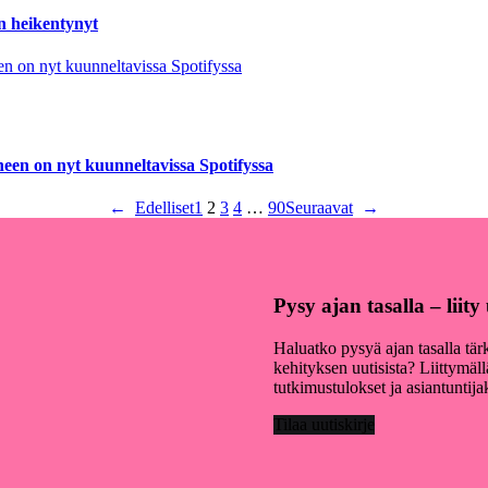
n heikentynyt
een on nyt kuunneltavissa Spotifyssa
←
Edelliset
1
2
3
4
…
90
Seuraavat
→
Pysy ajan tasalla – liit
Haluatko pysyä ajan tasalla tär
kehityksen uutisista? Liittymäl
tutkimustulokset ja asiantuntij
Tilaa uutiskirje