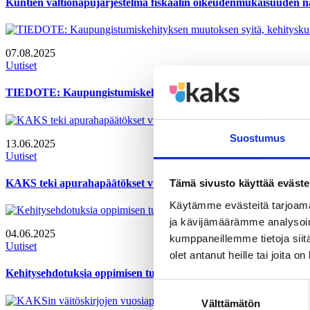
Kuntien valtionapujärjestelmä fiskaalin oikeudenmukaisuuden 
07.08.2025
Uutiset
TIEDOTE: Kaupungistumiskehityksen muutoksen syitä, kehitysku
Suostumus
13.06.2025
Uutiset
KAKS teki apurahapäätökset vuoden 2025 ensimmäisestä hausta
Tämä sivusto käyttää eväste
Käytämme evästeitä tarjoama
ja kävijämäärämme analysoim
04.06.2025
kumppaneillemme tietoja siitä
Uutiset
olet antanut heille tai joita o
Kehitysehdotuksia oppimisen tuelle lukioissa
Suostumuksen
Välttämätön
valinta