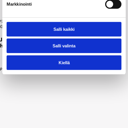
Markkinointi
17.01.2026
Gallupit
Salli kaikki
Joka kymmenes pitää viranomaisen lahjontaa
hyväksyttävänä joissakin tilanteissa
Salli valinta
Kiellä