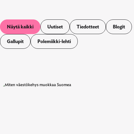
Näytä kaikki
Uutiset
Tiedotteet
Blogit
Gallupit
Polemiikki-lehti