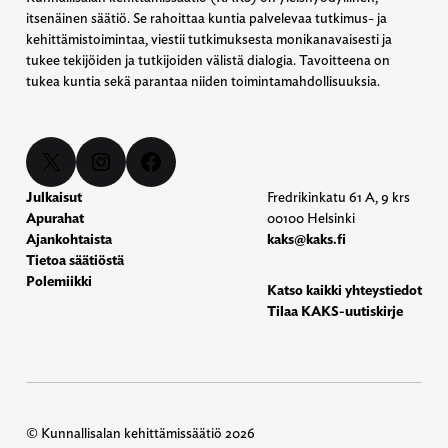
itsenäinen säätiö. Se rahoittaa kuntia palvelevaa tutkimus- ja
kehittämistoimintaa, viestii tutkimuksesta monikanavaisesti ja
tukee tekijöiden ja tutkijoiden välistä dialogia. Tavoitteena on
tukea kuntia sekä parantaa niiden toimintamahdollisuuksia.
X
Instagram
Facebook
Julkaisut
Fredrikinkatu 61 A, 9 krs
Apurahat
00100 Helsinki
Ajankohtaista
kaks@kaks.fi
Tietoa säätiöstä
Polemiikki
Katso kaikki yhteystiedot
Tilaa KAKS-uutiskirje
© Kunnallisalan kehittämissäätiö 2026