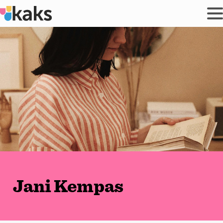
Siirry
sisältöön
Jani Kempas