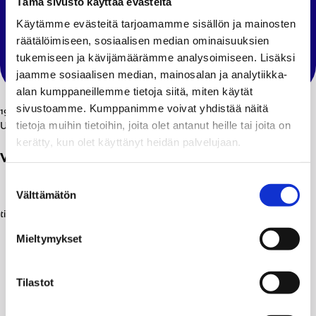
Tämä sivusto käyttää evästeitä
Käytämme evästeitä tarjoamamme sisällön ja mainosten
räätälöimiseen, sosiaalisen median ominaisuuksien
tukemiseen ja kävijämäärämme analysoimiseen. Lisäksi
jaamme sosiaalisen median, mainosalan ja analytiikka-
alan kumppaneillemme tietoja siitä, miten käytät
sivustoamme. Kumppanimme voivat yhdistää näitä
19.01.2026
tietoja muihin tietoihin, joita olet antanut heille tai joita on
Uutiset
kerätty, kun olet käyttänyt heidän palvelujaan.
Vuoden 2026 Raikkaita suuntia -festivaali on täällä
Suostumuksen
Välttämätön
valinta
Mieltymykset
Tilastot