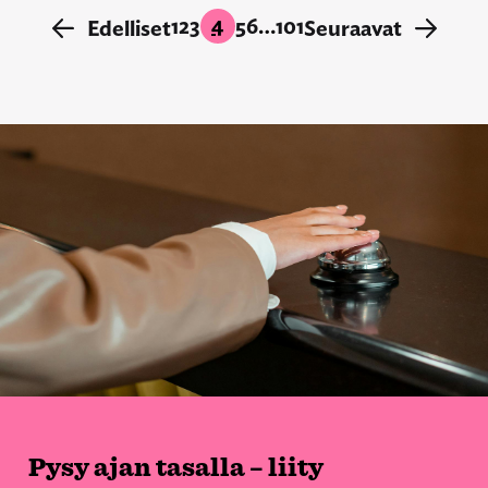
4
1
2
3
5
6
…
101
←
Edelliset
Seuraavat
→
Pysy ajan tasalla – liity