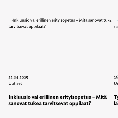
22.04.2025
26
Uutiset
Uu
Inkluusio vai erillinen erityisopetus – Mitä
T
sanovat tukea tarvitsevat oppilaat?
l