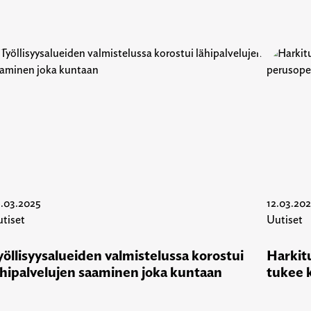
.03.2025
12.03.20
tiset
Uutiset
yöllisyysalueiden valmistelussa korostui
Harkitu
ähipalvelujen saaminen joka kuntaan
tukee 