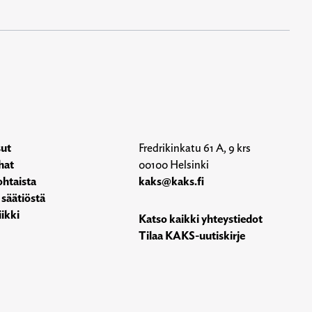
sut
Fredrikinkatu 61 A, 9 krs
hat
00100 Helsinki
htaista
kaks@kaks.fi
 säätiöstä
ikki
Katso kaikki yhteystiedot
Tilaa KAKS-uutiskirje