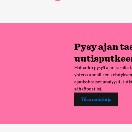
Pysy ajan tas
uutisputkee
Haluatko pysyä ajan tasalla t
yhteiskunnallisen kehityksen
ajankohtaiset analyysit, tut
sähköpostiisi.
Tilaa uutiskirje