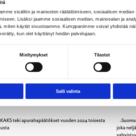
itä
mme sisällön ja mainosten räätälöimiseen, sosiaalisen median
iseen. Lisäksi jaamme sosiaalisen median, mainosalan ja analy
, miten käytät sivustoamme. Kumppanimme voivat yhdistää näitä t
n kerätty, kun olet käyttänyt heidän palvelujaan.
Mieltymykset
Tilastot
.01.2025
13.01.202
tiset
Uutiset
ansalaiset: kunta- ja aluevaaleissa pitää
Kampan
Salli valinta
eskittyä kuntien ja hyvinvointialueiden
toisen 
eruspalveluihin