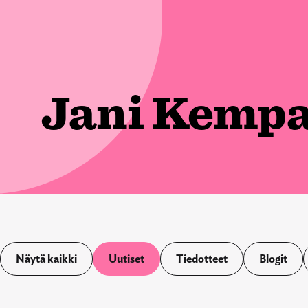
Jani Kemp
Näytä kaikki
Uutiset
Tiedotteet
Blogit