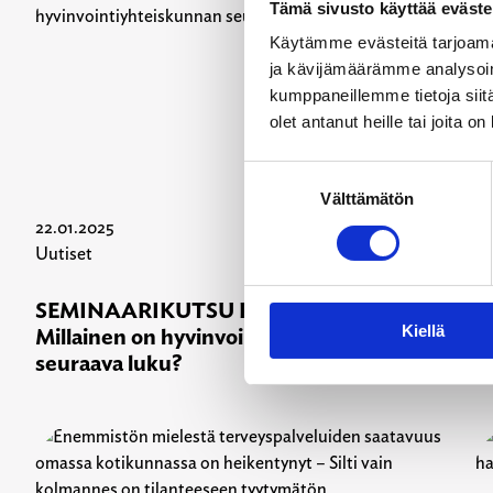
Tämä sivusto käyttää eväste
Käytämme evästeitä tarjoama
ja kävijämäärämme analysoim
kumppaneillemme tietoja siitä
olet antanut heille tai joita o
Suostumuksen
Välttämätön
valinta
22.01.2025
18
Uutiset
Uu
SEMINAARIKUTSU Raikkaita suuntia –
K
Kiellä
Millainen on hyvinvointiyhteiskunnan
k
seuraava luku?
p