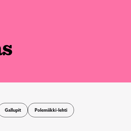
as
Gallupit
Polemiikki-lehti