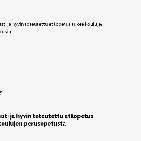
25
sti ja hyvin toteutettu etäopetus
koulujen perusopetusta