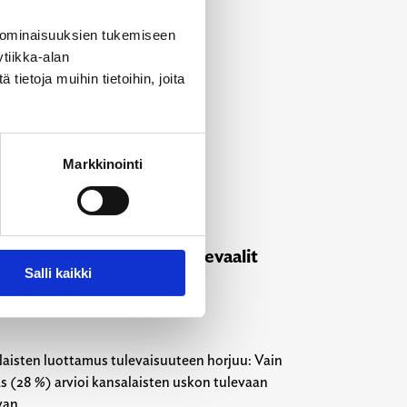
 ominaisuuksien tukemiseen
tiikka-alan
ietoja muihin tietoihin, joita
Markkinointi
5
jabudjetit osoittavat aluevaalit
Salli kaikki
asteen vaaleiksi