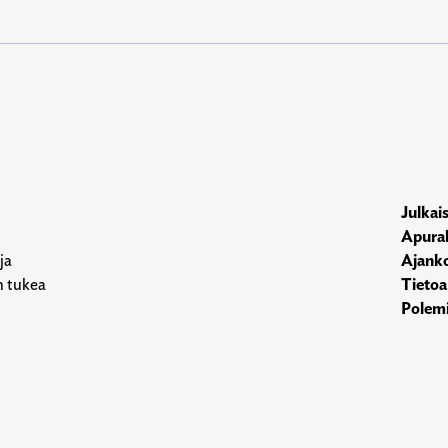
Julkai
Apura
ja
Ajanko
n tukea
Tietoa
Polemi