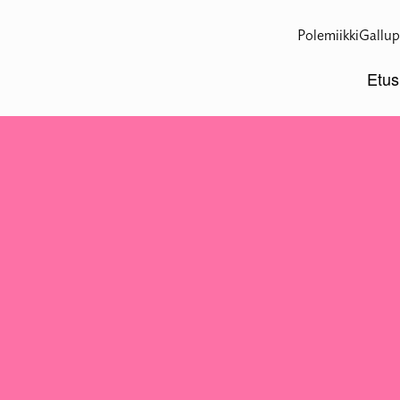
Polemiikki
Gallup
Etus