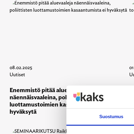
08.02.2025
01
Uutiset
Uu
Enemmistö pitää aluevaaleja
K
näennäisvaaleina, poliittisten
o
luottamustoimien kasaantumista ei
p
hyväksytä
Suostumus