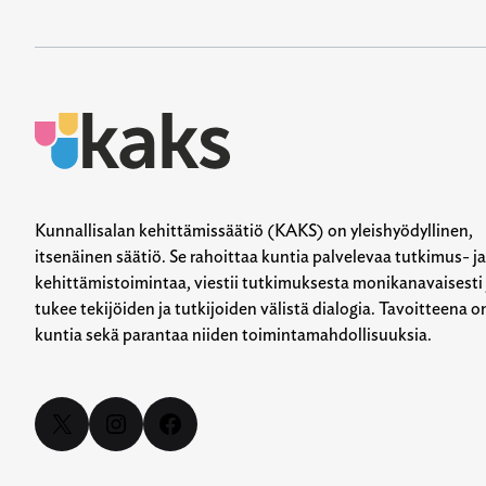
Kunnallisalan kehittämissäätiö (KAKS) on yleishyödyllinen,
itsenäinen säätiö. Se rahoittaa kuntia palvelevaa tutkimus- ja
kehittämistoimintaa, viestii tutkimuksesta monikanavaisesti 
tukee tekijöiden ja tutkijoiden välistä dialogia. Tavoitteena o
kuntia sekä parantaa niiden toimintamahdollisuuksia.
X
Instagram
Facebook