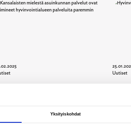
.02.2025
25.01.20
tiset
Uutiset
ansalaisten mielestä asuinkunnan palvelut
Hyvinv
vat toimineet hyvinvointialueen palveluita
aremmin
Yksityiskohdat