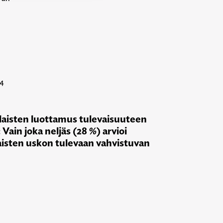
24
aisten luottamus tulevaisuuteen
 Vain joka neljäs (28 %) arvioi
aisten uskon tulevaan vahvistuvan