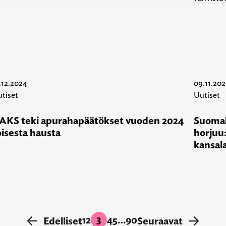
.12.2024
09.11.20
tiset
Uutiset
AKS teki apurahapäätökset vuoden 2024
Suomal
oisesta hausta
horjuu:
kansal
3
1
2
4
5
…
90
←
Edelliset
Seuraavat
→