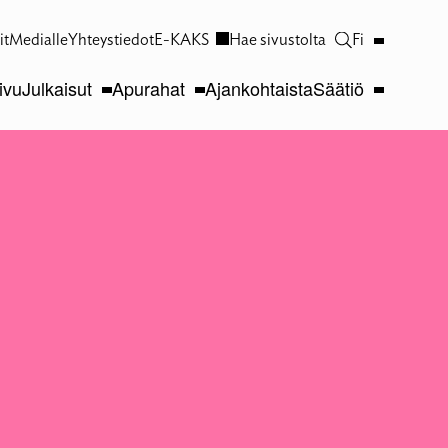
it
Medialle
Yhteystiedot
E-KAKS
Hae sivustolta
Fi
ivu
Julkaisut
Apurahat
Ajankohtaista
Säätiö