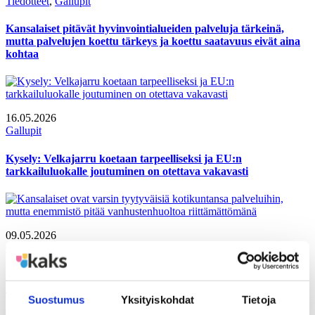
Tiedotteet
, 
Gallupit
Kansalaiset pitävät hyvinvointialueiden palveluja tärkeinä,
mutta palvelujen koettu tärkeys ja koettu saatavuus eivät aina
kohtaa
16.05.2026
Gallupit
Kysely: Velkajarru koetaan tarpeelliseksi ja EU:n
tarkkailuluokalle joutuminen on otettava vakavasti
09.05.2026
Gallupit
Kansalaiset ovat varsin tyytyväisiä kotikuntansa palveluihin,
mutta enemmistö pitää vanhustenhuoltoa riittämättömänä
Suostumus
Yksityiskohdat
Tietoja