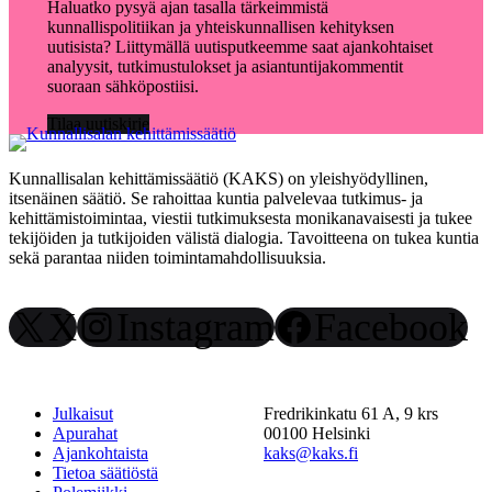
Haluatko pysyä ajan tasalla tärkeimmistä
kunnallispolitiikan ja yhteiskunnallisen kehityksen
uutisista? Liittymällä uutisputkeemme saat ajankohtaiset
analyysit, tutkimustulokset ja asiantuntijakommentit
suoraan sähköpostiisi.
Tilaa uutiskirje
Kunnallisalan kehittämissäätiö (KAKS) on yleishyödyllinen,
itsenäinen säätiö. Se rahoittaa kuntia palvelevaa tutkimus- ja
kehittämistoimintaa, viestii tutkimuksesta monikanavaisesti ja tukee
tekijöiden ja tutkijoiden välistä dialogia. Tavoitteena on tukea kuntia
sekä parantaa niiden toimintamahdollisuuksia.
X
Instagram
Facebook
Julkaisut
Fredrikinkatu 61 A, 9 krs
Apurahat
00100 Helsinki
Ajankohtaista
kaks@kaks.fi
Tietoa säätiöstä