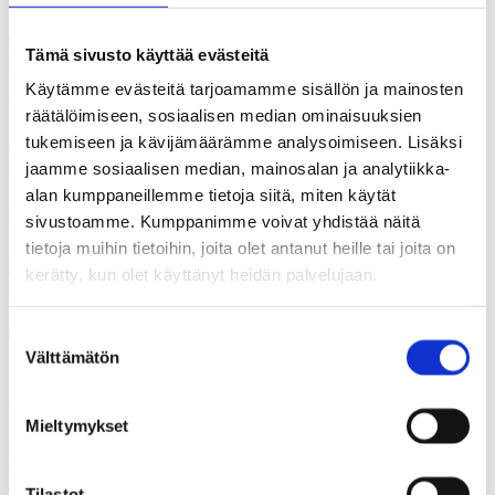
02.05.2026
Tämä sivusto käyttää evästeitä
Gallupit
Käytämme evästeitä tarjoamamme sisällön ja mainosten
Kansa vastustaa useimpia julkisen talouden säästötoimia
räätälöimiseen, sosiaalisen median ominaisuuksien
tukemiseen ja kävijämäärämme analysoimiseen. Lisäksi
jaamme sosiaalisen median, mainosalan ja analytiikka-
alan kumppaneillemme tietoja siitä, miten käytät
25.04.2026
sivustoamme. Kumppanimme voivat yhdistää näitä
Gallupit
tietoja muihin tietoihin, joita olet antanut heille tai joita on
Kansa: hallitus on epäonnistunut etenkin sote-asioissa sekä
kerätty, kun olet käyttänyt heidän palvelujaan.
työllisyyden ja maan talouden hoidossa
Suostumuksen
Välttämätön
valinta
16.04.2026
Gallupit
Mieltymykset
Kansa ei juurikaan luota Orpon hallituksen kykyyn hoitaa
maan asioita
Tilastot