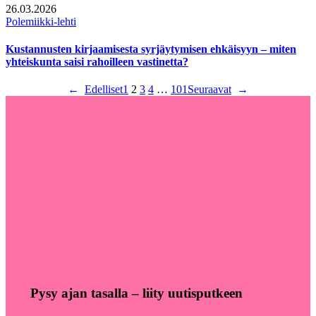
26.03.2026
Polemiikki-lehti
Kustannusten kirjaamisesta syrjäytymisen ehkäisyyn – miten
yhteiskunta saisi rahoilleen vastinetta?
←
Edelliset
1
2
3
4
…
101
Seuraavat
→
Pysy ajan tasalla – liity uutisputkeen