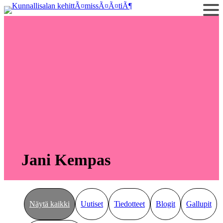
Siirry
sisältöön
Jani Kempas
Näytä kaikki
Uutiset
Tiedotteet
Blogit
Gallupit