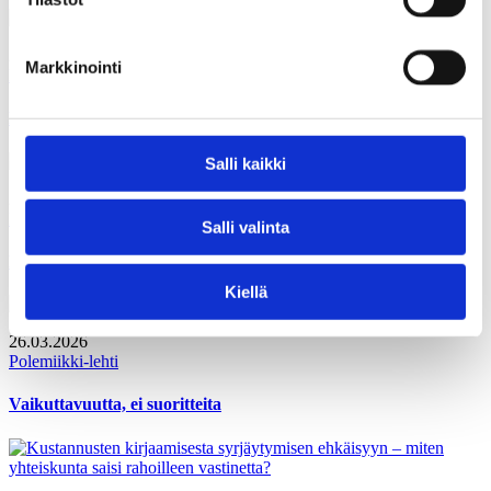
26.03.2026
Markkinointi
Polemiikki-lehti
Ei tullut poliisia, tuli virkamies
Salli kaikki
26.03.2026
Polemiikki-lehti
Salli valinta
Mika Pyykkö: Me ollaan voittajia kaikki, kun oikein toimitaan
Kiellä
26.03.2026
Polemiikki-lehti
Vaikuttavuutta, ei suoritteita