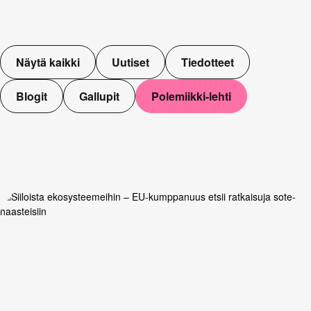
Näytä kaikki
Uutiset
Tiedotteet
Blogit
Gallupit
Polemiikki-lehti