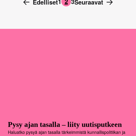
2
1
3
←
Edelliset
Seuraavat
→
Pysy ajan tasalla – liity uutisputkeen
Haluatko pysyä ajan tasalla tärkeimmistä kunnallispolitiikan ja