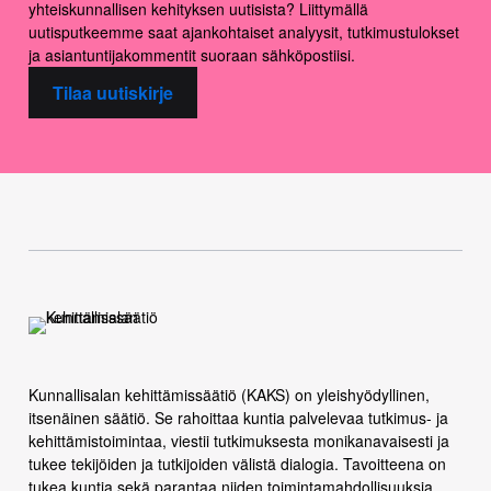
yhteiskunnallisen kehityksen uutisista? Liittymällä
uutisputkeemme saat ajankohtaiset analyysit, tutkimustulokset
ja asiantuntijakommentit suoraan sähköpostiisi.
Tilaa uutiskirje
Kunnallisalan kehittämissäätiö (KAKS) on yleishyödyllinen,
itsenäinen säätiö. Se rahoittaa kuntia palvelevaa tutkimus- ja
kehittämistoimintaa, viestii tutkimuksesta monikanavaisesti ja
tukee tekijöiden ja tutkijoiden välistä dialogia. Tavoitteena on
tukea kuntia sekä parantaa niiden toimintamahdollisuuksia.