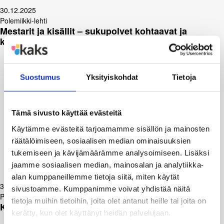
30.12.2025
Polemiikki-lehti
Mestarit ja kisällit – sukupolvet kohtaavat ja
kulttuuriperintö elää
Suostumus
Yksityiskohdat
Tietoja
Tämä sivusto käyttää evästeitä
Käytämme evästeitä tarjoamamme sisällön ja mainosten
räätälöimiseen, sosiaalisen median ominaisuuksien
tukemiseen ja kävijämäärämme analysoimiseen. Lisäksi
jaamme sosiaalisen median, mainosalan ja analytiikka-
alan kumppaneillemme tietoja siitä, miten käytät
30.12.2025
sivustoamme. Kumppanimme voivat yhdistää näitä
Polemiikki-lehti
tietoja muihin tietoihin, joita olet antanut heille tai joita on
Kulttuuri elää arjessa
kerätty, kun olet käyttänyt heidän palvelujaan.