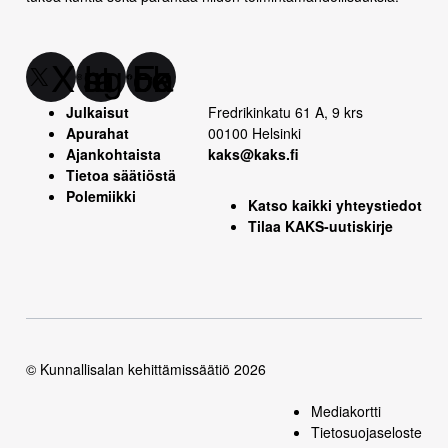
X
Instagram
Facebook
Julkaisut
Fredrikinkatu 61 A, 9 krs
Apurahat
00100 Helsinki
Ajankohtaista
kaks@kaks.fi
Tietoa säätiöstä
Polemiikki
Katso kaikki yhteystiedot
Tilaa KAKS-uutiskirje
© Kunnallisalan kehittämissäätiö 2026
Mediakortti
Tietosuojaseloste