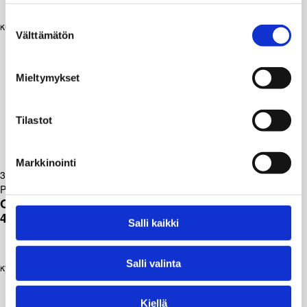
Suostumuksen
Välttämätön
valinta
Mieltymykset
Tilastot
Markkinointi
30.12.2025
Polemiikki-lehti
OULU2026 – eurooppalainen hanke, joka yhdistää
40 pohjoista kuntaa
Salli kaikki
Salli valinta
Kiellä