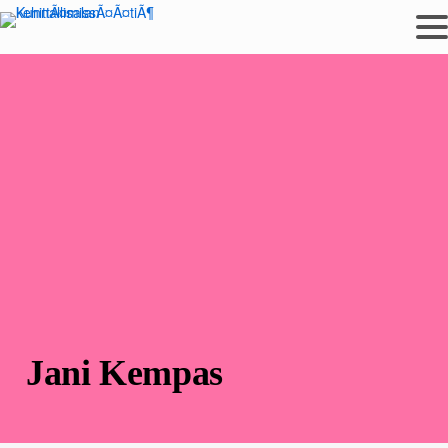
Siirry
sisältöön
Jani Kempas