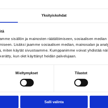
Yksityiskohdat
usta voimme miettiä uudelleen luettuamme filosofian tohtori Pekka Sa
itä
ristiriitaisesta suhteesta, maakuntien asemasta sekä suoran ja edustukse
mme sisällön ja mainosten räätälöimiseen, sosiaalisen median
aalisen maailman ja sen päätöksenteon haasteisiin, ja hän vaatii päätöks
iseen. Lisäksi jaamme sosiaalisen median, mainosalan ja analy
, miten käytät sivustoamme. Kumppanimme voivat yhdistää näitä t
n kerätty, kun olet käyttänyt heidän palvelujaan.
Mieltymykset
Tilastot
Email this Page
Salli valinta