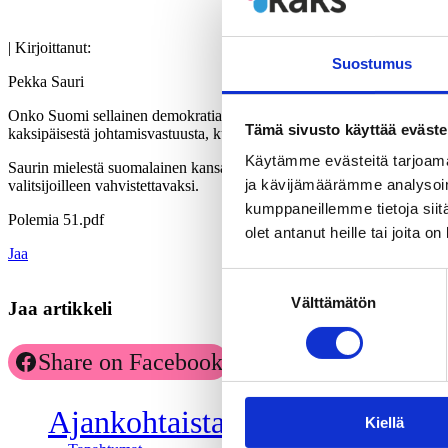
| Kirjoittanut:
Suostumus
Pekka Sauri
Onko Suomi sellainen demokratian mallimaa, jona sitä pidämme? Vasta
Tämä sivusto käyttää eväste
kaksipäisestä johtamisvastuusta, kuntien ja valtion monimutkaisesta ja 
Käytämme evästeitä tarjoama
Saurin mielestä suomalainen kansanvalta on huonosti varustautunut glob
ja kävijämäärämme analysoim
valitsijoilleen vahvistettavaksi.
kumppaneillemme tietoja siitä
Polemia 51.pdf
olet antanut heille tai joita o
Jaa
Suostumuksen
Välttämätön
valinta
Jaa artikkeli
Share on Facebook
Share on LinkedIn
Ajankohtaista
Kiellä