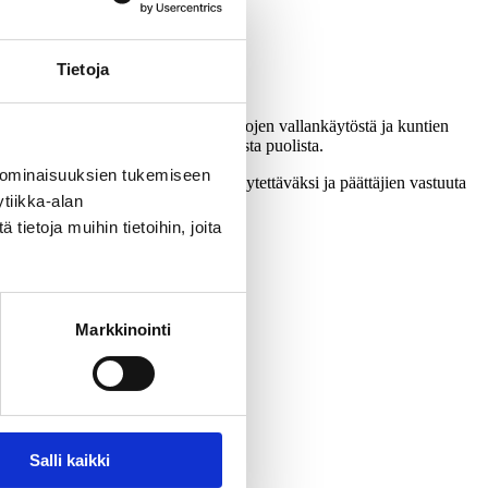
Tietoja
urin pohdinnat mm. kunnanvaltuustojen vallankäytöstä ja kuntien
llisen demokratian hyvistä ja huonoista puolista.
 ominaisuuksien tukemiseen
entekojärjestelmää pikaisesti selkiytettäväksi ja päättäjien vastuuta
tiikka-alan
ietoja muihin tietoihin, joita
Markkinointi
Salli kaikki