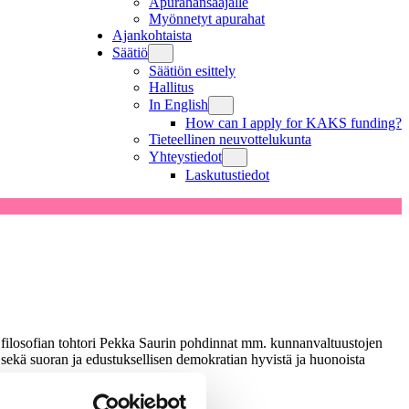
Apurahansaajalle
Myönnetyt apurahat
Ajankohtaista
Säätiö
Säätiön esittely
Hallitus
In English
How can I apply for KAKS funding?
Tieteellinen neuvottelukunta
Yhteystiedot
Laskutustiedot
 filosofian tohtori Pekka Saurin pohdinnat mm. kunnanvaltuustojen
a sekä suoran ja edustuksellisen demokratian hyvistä ja huonoista