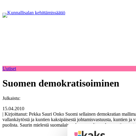
Uutiset
Suomen demokratisoiminen
Julkaistu:
15.04.2010
| Kirjoittanut: Pekka Sauri Onko Suomi sellainen demokratian mallim
vallankäytöstä ja kuntien kaksipäisestä johtamisvastuusta, kuntien ja v
puolista. Saurin mielestä suomalainen kansanvalta on huonosti varus