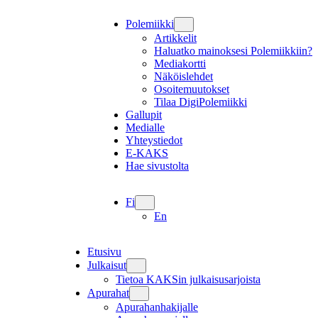
Polemiikki
Artikkelit
Haluatko mainoksesi Polemiikkiin?
Mediakortti
Näköislehdet
Osoitemuutokset
Tilaa DigiPolemiikki
Gallupit
Medialle
Yhteystiedot
E-KAKS
Hae sivustolta
Fi
En
Etusivu
Julkaisut
Tietoa KAKSin julkaisusarjoista
Apurahat
Apurahanhakijalle