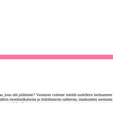
aa, jona sitä pidämme? Vastausta voimme miettiä uudelleen luettuamme
altion monimutkaisesta ja ristiriitaisesta suhteesta, maakuntien asemast
tautunut globaalisen…