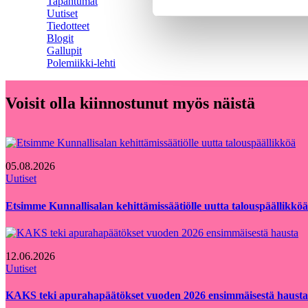
Tapahtumat
Uutiset
Tiedotteet
Blogit
Gallupit
Polemiikki-lehti
Voisit olla kiinnostunut myös näistä
05.08.2026
Uutiset
Etsimme Kunnallisalan kehittämissäätiölle uutta talouspäällikköä
12.06.2026
Uutiset
KAKS teki apurahapäätökset vuoden 2026 ensimmäisestä hausta